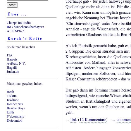
überhaupt gab - für jeden halbwegs unpar
Quellenlage mehr als dünn ist. Für die 
viel, wie: Kann man unmöglich genaues 
Über ...
angebliche Nennung bei Flavius Josephus
Chuzpe im Radio
"Christenverfolgung" unter Nero berüht 
IKG München/Oberbayern
Annalen - sagt die Wissenschaft, die s
AFK M94,5
verbreiteten Glaubensinhalte a la Ben H
Korah´s Rotte
Als ich Patristik gemacht habe, gab e
Sollte man besuchen
2 Gruppen: Die einen stürzten sich mit 
JTA
Kirchengeschichte, lasen die Quellente
Haaretz
Ambrosius von Mailand, alles in schwe
Aufbau, N.Y.
Hagalil
Atheisten. Andere hingegen konzentrier
Juden.de
flipsigen, modernen Softcover, und hier
Kaiser Constantin schönredeten - das w
Muss man gesehen haben
Das gab dann im Seminar immer heisse 
Heeb
beängstigend, wie manche Wissenschaft
Tikkun
Jewhoo!
Studium an Kritikfähigkeit und eigene
Kosher Sex
werfen, wenn´s um den Glauben an, sal
Beastie Boys
geht.
Lilith
F´dcompany
...
link
(
12 Kommentare
) ...
commen
Dotcomtod