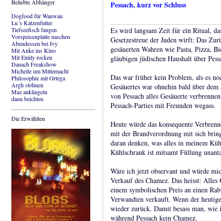
Beliebte Abhänger
Pessach, kurz vor Schluss
Dogfood für Wauwau
Lu´s Katzenfutter
Tiefseefisch fangen
Es wird langsam Zeit für ein Ritual, da
Vorspeisenplatte naschen
Gesetzestreue der Juden wirft: Das Zu
Abendessen bei Ivy
gesäuerten Wahren wie Pasta, Pizza, Bi
Mit Anke ins Kino
Mit Emily rocken
gläubigen jüdischen Haushalt über Pess
Danach Freakshow
Michelle um Mitternacht
Das war früher kein Problem, als es n
Philosophie mit Ortega
Argh stöhnen
Gesäuertes war ohnehin bald über dem 
Maz anklingeln
von Pessach alles Gesäuerte verbrennen
dann beichten
Pessach-Parties mit Freunden wegass.
Die Erwählten
Heute würde das konsequente Verbrenne
mit der Brandverordnung mit sich bring
daran denken, was alles in meinem Kü
Kühlschrank ist mitsamt Füllung unanta
Wäre ich jetzt observant und würde mic
Verkauf des Chamez. Das heisst: Alles
einem symbolischen Preis an einen Rabb
Verwandten verkauft. Wenn der heutige
wieder zurück. Damit besass man, wie i
während Pessach kein Chamez.