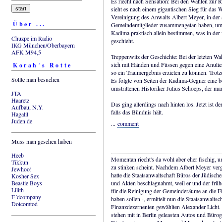
Es riecht nach Sensation: Bei den Wahlen zur
sieht es nach einem gigantischen Sieg für das
Vereinigung des Anwalts Albert Meyer, in der s
Über ...
Gemeindemitglieder zusammengetan haben, um d
Kadima praktisch allein bestimmen, was in der
Chuzpe im Radio
geschieht.
IKG München/Oberbayern
AFK M94,5
Treppenwitz der Geschichte: Bei der letzten 
sich mit Händen und Füssen gegen eine Anulie
Korah´s Rotte
so ein Traumergebnis erzielen zu können. Tro
Sollte man besuchen
Es folgte von Seiten der Kadima-Gegner eine 
umstrittenen Historiker Julius Schoeps, der m
JTA
Haaretz
Das ging allerdings nach hinten los. Jetzt ist 
Aufbau, N.Y.
falls das Bündnis hält.
Hagalil
Juden.de
...
comment
Muss man gesehen haben
Heeb
Momentan riecht's da wohl aber eher fischig, 
Tikkun
zu stinken scheint. Nachdem Albert Meyer ver
Jewhoo!
hatte die Staatsanwaltschaft Büros der Jüdis
Kosher Sex
Beastie Boys
und Akten beschlagnahmt, weil er und der frü
Lilith
für die Reinigung der Gemeinderäume an die 
F´dcompany
haben sollen -, ermittelt nun die Staatsanwalt
Dotcomtod
Finanzdezernenten gewählten Alexander Licht
stehen mit in Berlin geleasten Autos und Bürog