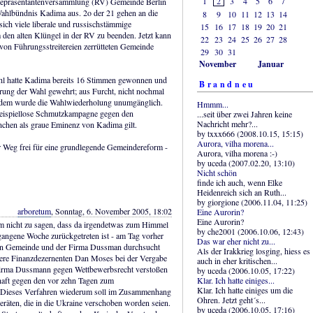
1
2
3
4
5
6
7
 Repräsentantenversammlung (RV) Gemeinde Berlin
 Wahlbündnis Kadima aus. 2o der 21 gehen an die
8
9
10
11
12
13
14
ich viele liberale und russischstämmige
15
16
17
18
19
20
21
en alten Klüngel in der RV zu beenden. Jetzt kann
22
23
24
25
26
27
28
 von Führungsstreitereien zerrütteten Gemeinde
29
30
31
November
Januar
Wahl hatte Kadima bereits 16 Stimmen gewonnen und
Brandneu
rung der Wahl gewehrt; aus Furcht, nicht nochmal
tzdem wurde die Wahlwiederholung unumgänglich.
Hmmm...
beispiellose Schmutzkampagne gegen den
...seit über zwei Jahren keine
Nachricht mehr?...
anchen als graue Eminenz von Kadima gilt.
by txxx666 (2008.10.15, 15:15)
Aurora, vilha morena...
der Weg frei für eine grundlegende Gemeindereform -
Aurora, vilha morena :-)
by uceda (2007.02.20, 13:10)
Nicht schön
finde ich auch, wenn Elke
Heidenreich sich an Ruth...
by giorgione (2006.11.04, 11:25)
arboretum
, Sonntag, 6. November 2005, 18:02
Eine Aurorin?
Eine Aurorin?
um nicht zu sagen, dass da irgendetwas zum Himmel
by che2001 (2006.10.06, 12:43)
gangene Woche zurückgetreten ist - am Tag vorher
Das war eher nicht zu...
chen Gemeinde und der Firma Dussman durchsucht
Als der Irakkrieg losging, hiess es
here Finanzdezernenten Dan Moses bei der Vergabe
auch in eher kritischen...
Firma Dussmann gegen Wettbewerbsrecht verstoßen
by uceda (2006.10.05, 17:22)
Klar. Ich hatte einiges...
schaft gegen den vor zehn Tagen zum
Klar. Ich hatte einiges um die
. Dieses Verfahren wiederum soll im Zusammenhang
Ohren. Jetzt geht´s...
eräten, die in die Ukraine verschoben worden seien.
by uceda (2006.10.05, 17:16)