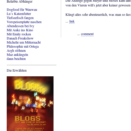
Die Anzeige gegen Meyer und Moses kam laut S
Beliebte Abhänger
von den Vieren will's jetzt aber keiner gewesen 
Dogfood für Wauwau
Lu´s Katzenfutter
Klingt alles sehr abenteuerlich, was man so lie
Tiefseefisch fangen
...
link
Vorspeisenplatte naschen
Abendessen bei Ivy
Mit Anke ins Kino
...
comment
Mit Emily rocken
Danach Freakshow
Michelle um Mitternacht
Philosophie mit Ortega
Argh stöhnen
Maz anklingeln
dann beichten
Die Erwählten