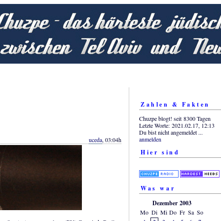
Zahlen & Fakten
Chuzpe blogt! seit 8300 Tagen
Letzte Worte: 2021.02.17, 12:13
Du bist nicht angemeldet ...
anmelden
uceda
, 03:04h
Hier sind
Was war
Dezember 2003
Mo
Di
Mi
Do
Fr
Sa
So