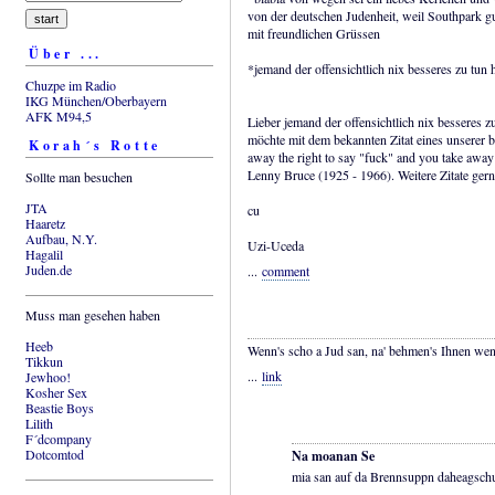
von der deutschen Judenheit, weil Southpark gu
mit freundlichen Grüssen
Über ...
*jemand der offensichtlich nix besseres zu tun 
Chuzpe im Radio
IKG München/Oberbayern
AFK M94,5
Lieber jemand der offensichtlich nix besseres z
möchte mit dem bekannten Zitat eines unserer 
Korah´s Rotte
away the right to say "fuck" and you take away
Lenny Bruce (1925 - 1966). Weitere Zitate gern
Sollte man besuchen
JTA
cu
Haaretz
Aufbau, N.Y.
Uzi-Uceda
Hagalil
Juden.de
...
comment
Muss man gesehen haben
Heeb
Wenn's scho a Jud san, na' behmen's Ihnen wen
Tikkun
...
link
Jewhoo!
Kosher Sex
Beastie Boys
Lilith
F´dcompany
Dotcomtod
Na moanan Se
mia san auf da Brennsuppn daheagschum