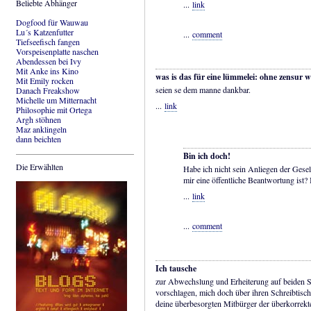
Beliebte Abhänger
...
link
Dogfood für Wauwau
Lu´s Katzenfutter
...
comment
Tiefseefisch fangen
Vorspeisenplatte naschen
Abendessen bei Ivy
Mit Anke ins Kino
was is das für eine lümmelei: ohne zensur w
Mit Emily rocken
seien se dem manne dankbar.
Danach Freakshow
Michelle um Mitternacht
...
link
Philosophie mit Ortega
Argh stöhnen
Maz anklingeln
dann beichten
Bin ich doch!
Die Erwählten
Habe ich nicht sein Anliegen der Gesell
mir eine öffentliche Beantwortung ist?
...
link
...
comment
Ich tausche
zur Abwechslung und Erheiterung auf beiden Se
vorschlagen, mich doch über ihren Schreibtisc
deine überbesorgten Mitbürger der überkorrekt