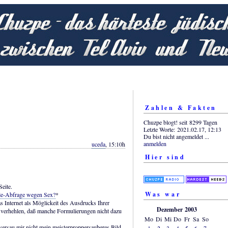
Zahlen & Fakten
Chuzpe blogt! seit 8299 Tagen
Letzte Worte: 2021.02.17, 12:13
Du bist nicht angemeldet ...
anmelden
uceda
, 15:10h
Hier sind
Seite.
Was war
e-Abfrage wegen Sex?
*
as Internet als Möglickeit des Ausdrucks Ihrer
Dezember 2003
 verhehlen, daß manche Formulierungen nicht dazu
Mo
Di
Mi
Do
Fr
Sa
So
versau mir nicht mein meisterproppersauberes Bild
1
2
3
4
5
6
7