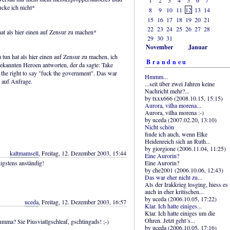
cke ich nicht*
8
9
10
11
12
13
14
15
16
17
18
19
20
21
22
23
24
25
26
27
28
hat als hier einen auf Zensur zu machen*
29
30
31
November
Januar
u tun hat als hier einen auf Zensur zu machen, ich
Brandneu
bekannten Heroen antworten, der da sagte: Take
 the right to say "fuck the government". Das war
Hmmm...
 auf Anfrage.
...seit über zwei Jahren keine
Nachricht mehr?...
by txxx666 (2008.10.15, 15:15)
Aurora, vilha morena...
Aurora, vilha morena :-)
by uceda (2007.02.20, 13:10)
Nicht schön
finde ich auch, wenn Elke
Heidenreich sich an Ruth...
by giorgione (2006.11.04, 11:25)
kaltmamsell
, Freitag, 12. Dezember 2003, 15:44
Eine Aurorin?
Eine Aurorin?
igstens anständig!
by che2001 (2006.10.06, 12:43)
Das war eher nicht zu...
Als der Irakkrieg losging, hiess es
auch in eher kritischen...
by uceda (2006.10.05, 17:22)
uceda
, Freitag, 12. Dezember 2003, 16:57
Klar. Ich hatte einiges...
Klar. Ich hatte einiges um die
Ohren. Jetzt geht´s...
ma? Sie Piusviatlgschleaf, gschtingads! ;-)
by uceda (2006.10.05, 17:16)