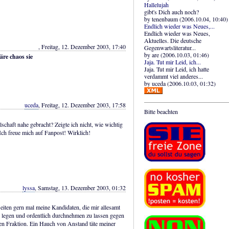
Hallelujah
gibt's Dich auch noch?
by tenenbaum (2006.10.04, 10:40)
Endlich wieder was Neues,...
Endlich wieder was Neues,
Aktuelles. Die deutsche
, Freitag, 12. Dezember 2003, 17:40
Gegenwartsliteratur...
by are (2006.10.03, 01:46)
äre chaos sie
Jaja. Tut mir Leid, ich...
Jaja. Tut mir Leid, ich hatte
verdammt viel anderes...
by uceda (2006.10.03, 01:32)
uceda
, Freitag, 12. Dezember 2003, 17:58
Bitte beachten
schaft nahe gebracht? Zeigte ich nicht, wie wichtig
 Ich freue mich auf Fanpost! Wirklich!
lyssa
, Samstag, 13. Dezember 2003, 01:32
iten gern mal meine Kandidaten, die mir allesamt
h legen und ordentlich durchnehmen zu lassen gegen
en Fraktion. Ein Hauch von Anstand täte meiner