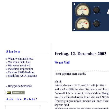
Shalom
Freitag, 12. Dezember 2003
» Wann wenn nicht jetzt
» Wo wenn nicht hier
We got Mail!
» Wer wenn nicht wir
» Incredible Impressum
» Famous SWR-Bashing
"Sehr geehrter Herr Uceda,
» Frankfurt-AStA-Bashing
ich bin
*etwas das wurscht ist weil ich will ja nölen*
» Blogger.de Startseite
und stieß zufällig bei einer Recherche auf ihrer 
*schwallblubb - moment, vielleicht diese
Googl
So sehr ich mich darüber freue, daß auch Sie d
Ask the Rabbi!
Überzeugungen nutzen, möchte ich Ihnen nicht
angetan sind
*blabla von wegen sei ein liebes Kerlchen und 